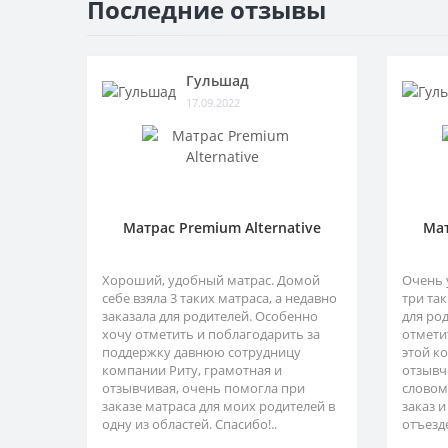
Последние отзывы
Гульшад
17.09.2022
Матрас Premium Alternative
Мат
Хороший, удобный матрас. Домой
Очень 
себе взяла 3 таких матраса, а недавно
три так
заказала для родителей. Особенно
для ро
хочу отметить и поблагодарить за
отмети
поддержку давнюю сотрудницу
этой к
компании Риту, грамотная и
отзывч
отзывчивая, очень помогла при
словом
заказе матраса для моих родителей в
заказ и
одну из областей. Спасибо!..
отъезде