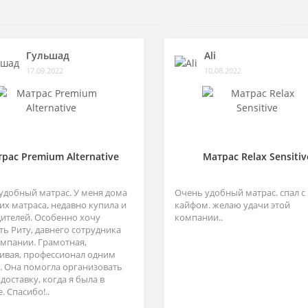
Гульшад
Ali
17.09.2022
10.08.2022
рас Premium Alternative
Матрас Relax Sensitiv
удобный матрас. У меня дома
Очень удобный матрас. спал с
их матраса, недавно купила и
кайфом. желаю удачи этой
дителей. Особенно хочу
компании..
ть Риту, давнего сотрудника
омпании. Грамотная,
ивая, профессионал одним
. Она помогла организовать
 доставку, когда я была в
. Спасибо!..