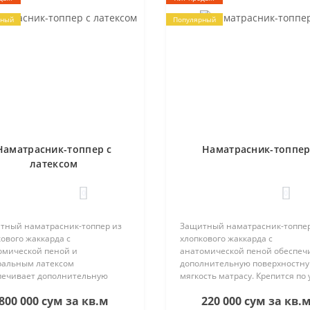
рный
Популярный
Наматрасник-топпер с
Наматрасник-топпе
латексом
0
0
тный наматрасник-топпер из
Защитный наматрасник-топпер
ового жаккарда с
хлопкового жаккарда с
омической пеной и
анатомической пеной обеспеч
ральным латексом
дополнительную поверхностн
печивает дополнительную
мягкость матрасу. Крепится по 
рхностную мягкость матрасу.
матраса при помощи резинок.
800 000 сум за кв.м
220 000 сум за кв.
тся по углам матраса при
Высота 3 см...