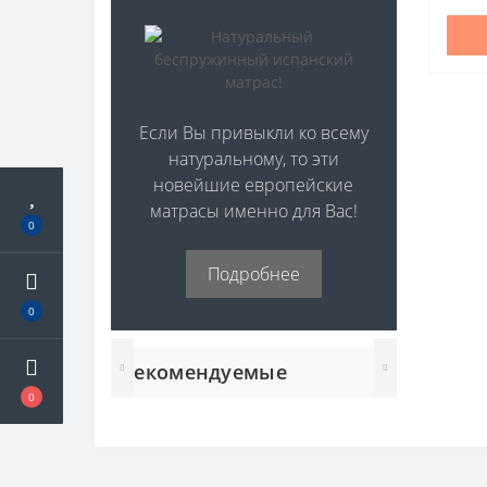
помощ
Если Вы привыкли ко всему
натуральному, то эти
новейшие европейские
матрасы именно для Вас!
0
Подробнее
0
Рекомендуемые
0