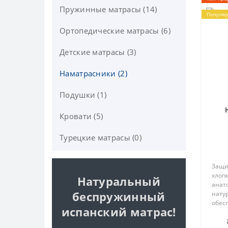
Пружинные матрасы (14)
Популя
Ортопедические матрасы (6)
Детские матрасы (3)
Наматрасники (2)
Подушки (1)
Кровати (5)
Турецкие матрасы (0)
Защи
хлопк
Натуральный
анат
беспружинный
нату
обес
испанский матрас!
пове
Крепи