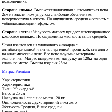
позвоночника.
Сторона «зима»:
Высокотехнологичная анатомическая пена
2см на эластичном упругом спанбонде обеспечивает
поверхностную мягкость. По ощущениям средняя жесткость с
«обволакивающим» эффектом.
Сторона «лето»:
Упругость матрасу придает латексированное
кокосовое волокно. По ощущениям жесткость выше средней.
Чехол изготовлен из хлопкового жаккарда с
антибактериальной и антиаллергенной пропиткой, стеганого
на анатомической пене. Все используемые материалы
экологичны. Матрас выдерживает нагрузку до 120кг на одно
спальное место. Высота изделия 25см.
Матрас Premium
Характеристики
Характеристика
Ткань
Жаккард х/б
Высота
25 см
Нагрузка на 1 спальное место
120 кг
Опциональность
Двухсторонний зима-лето
Жесткость
Средняя, Выше средней
Гарантия, лет
6